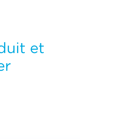
duit et
er