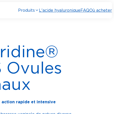
Produits
L'acide hyaluronique
FAQ
Où acheter
tridine®
 Ovules
naux
 action rapide et intensive