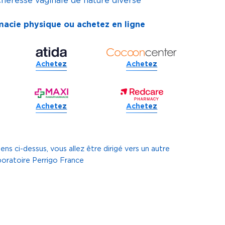
cheresse vaginale de nature diverse
macie physique ou achetez en ligne
Achetez
Achetez
Achetez
Achetez
liens ci-dessus, vous allez être dirigé vers un autre
aboratoire Perrigo France