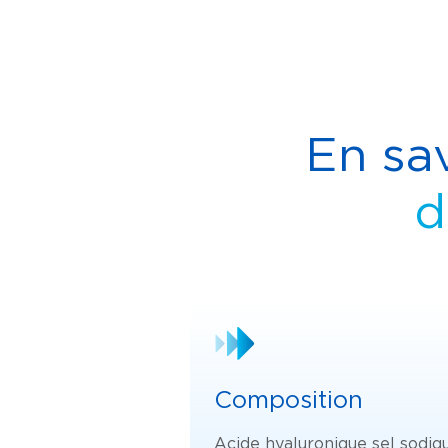
En sa
d
Composition
Acide hyaluronique sel sodiq